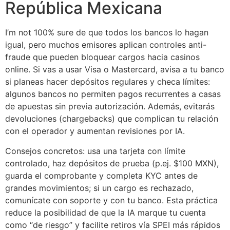
República Mexicana
I’m not 100% sure de que todos los bancos lo hagan
igual, pero muchos emisores aplican controles anti-
fraude que pueden bloquear cargos hacia casinos
online. Si vas a usar Visa o Mastercard, avisa a tu banco
si planeas hacer depósitos regulares y checa límites:
algunos bancos no permiten pagos recurrentes a casas
de apuestas sin previa autorización. Además, evitarás
devoluciones (chargebacks) que complican tu relación
con el operador y aumentan revisiones por IA.
Consejos concretos: usa una tarjeta con límite
controlado, haz depósitos de prueba (p.ej. $100 MXN),
guarda el comprobante y completa KYC antes de
grandes movimientos; si un cargo es rechazado,
comunícate con soporte y con tu banco. Esta práctica
reduce la posibilidad de que la IA marque tu cuenta
como “de riesgo” y facilite retiros vía SPEI más rápidos