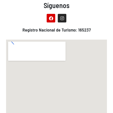
Síguenos
Registro Nacional de Turismo: 165237