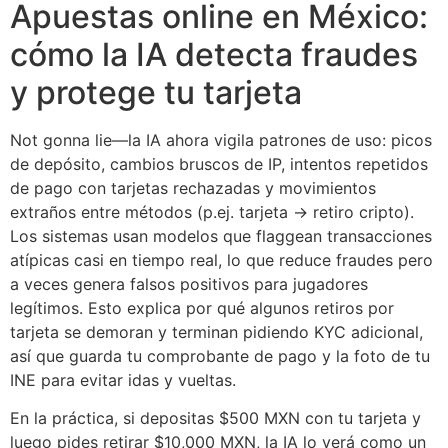
Apuestas online en México:
cómo la IA detecta fraudes
y protege tu tarjeta
Not gonna lie—la IA ahora vigila patrones de uso: picos
de depósito, cambios bruscos de IP, intentos repetidos
de pago con tarjetas rechazadas y movimientos
extraños entre métodos (p.ej. tarjeta → retiro cripto).
Los sistemas usan modelos que flaggean transacciones
atípicas casi en tiempo real, lo que reduce fraudes pero
a veces genera falsos positivos para jugadores
legítimos. Esto explica por qué algunos retiros por
tarjeta se demoran y terminan pidiendo KYC adicional,
así que guarda tu comprobante de pago y la foto de tu
INE para evitar idas y vueltas.
En la práctica, si depositas $500 MXN con tu tarjeta y
luego pides retirar $10,000 MXN, la IA lo verá como un