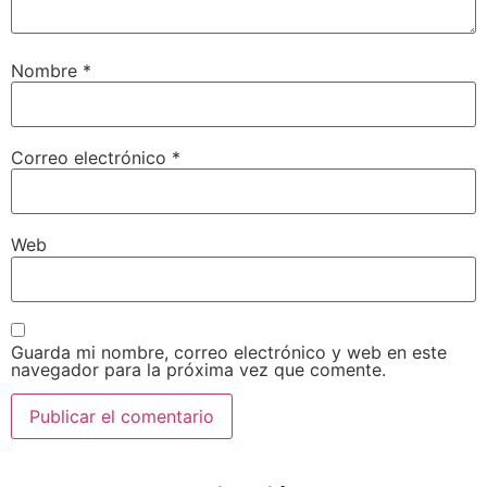
Nombre
*
Correo electrónico
*
Web
Guarda mi nombre, correo electrónico y web en este
navegador para la próxima vez que comente.