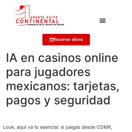
Reservar ahora
IA en casinos online
para jugadores
mexicanos: tarjetas,
pagos y seguridad
Look, aquí va lo esencial: si juegas desde CDMX,