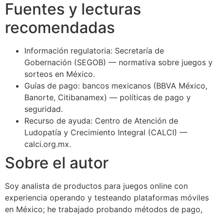
Fuentes y lecturas
recomendadas
Información regulatoria: Secretaría de
Gobernación (SEGOB) — normativa sobre juegos y
sorteos en México.
Guías de pago: bancos mexicanos (BBVA México,
Banorte, Citibanamex) — políticas de pago y
seguridad.
Recurso de ayuda: Centro de Atención de
Ludopatía y Crecimiento Integral (CALCI) —
calci.org.mx.
Sobre el autor
Soy analista de productos para juegos online con
experiencia operando y testeando plataformas móviles
en México; he trabajado probando métodos de pago,