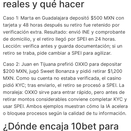
reales y qué hacer
Caso 1: Marta en Guadalajara depositó $500 MXN con
tarjeta y 48 horas después su retiro fue retenido por
verificación extra. Resultado: envió INE y comprobante
de domicilio, y el retiro llegó por SPEI en 24 horas.
Lección: verifica antes y guarda documentación; si un
retiro se traba, pide cambiar a SPEI para agilizar.
Caso 2: Juan en Tijuana prefirió OXXO para depositar
$200 MXN, jugó Sweet Bonanza y pidió retirar $1,200
MXN. Como su cuenta no estaba verificada, el casino
pidió KYC; tras enviarlo, el retiro se procesó a SPEI. La
moraleja: OXXO sirve para entrar rápido, pero antes de
retirar montos considerables conviene completar KYC y
usar SPEI. Ambos ejemplos muestran cómo la IA acelera
o bloquea procesos según la calidad de tu información.
¿Dónde encaja 10bet para